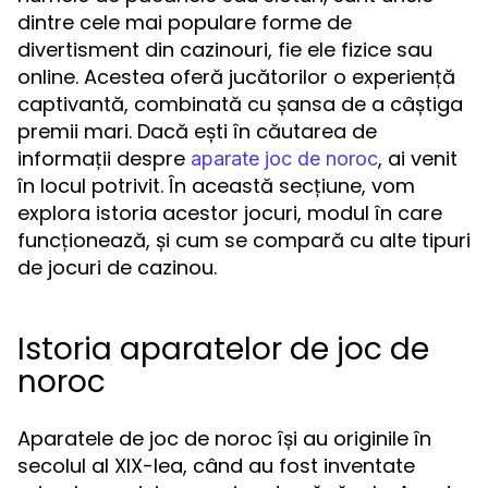
dintre cele mai populare forme de
divertisment din cazinouri, fie ele fizice sau
online. Acestea oferă jucătorilor o experiență
captivantă, combinată cu șansa de a câștiga
premii mari. Dacă ești în căutarea de
informații despre
, ai venit
aparate joc de noroc
în locul potrivit. În această secțiune, vom
explora istoria acestor jocuri, modul în care
funcționează, și cum se compară cu alte tipuri
de jocuri de cazinou.
Istoria aparatelor de joc de
noroc
Aparatele de joc de noroc își au originile în
secolul al XIX-lea, când au fost inventate