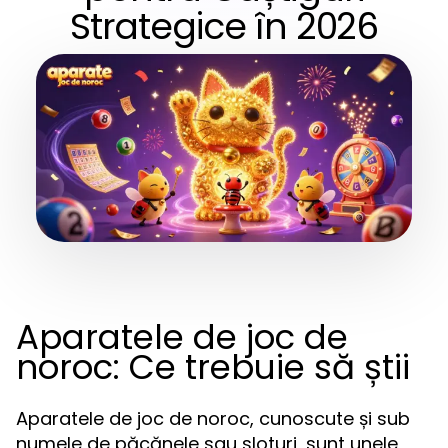
Strategice în 2026
Aparatele de joc de
noroc: Ce trebuie să știi
Aparatele de joc de noroc, cunoscute și sub
numele de păcănele sau sloturi, sunt unele